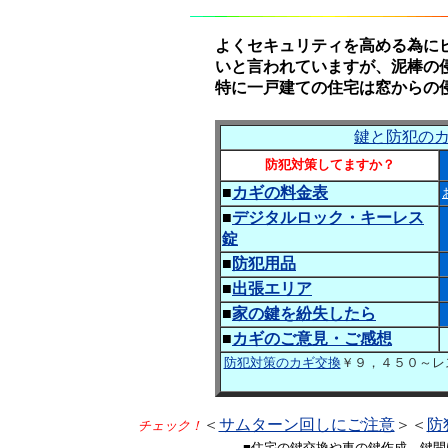
よくセキュリティを高める為に
いと言われていますが、泥棒の
特に一戸建ての住宅は窓からの
鍵と防犯の
防犯対策してますか？
■
カギの料金表
■
デジタルロック・キーレス
錠
■
防犯用品
■
出張エリア
■
家の鍵を紛失したら
■
カギのご意見・ご感想
防犯対策のカギ交換
￥９，４５０～
＜
サムターン回しにご注意
＞＜
防
チェック！
■住宅の鍵交換や車の鍵作成、鍵