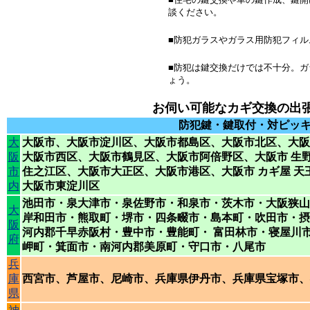
談ください。
■防犯ガラスやガラス用防犯フィル
■防犯は鍵交換だけでは不十分。
ょう。
お伺い可能なカギ交換の出
防犯鍵・鍵取付・対ピッ
大
大阪市、大阪市淀川区、大阪市都島区、大阪市北区、
大阪
阪
大阪市
西区、
大阪市
鶴見区、
大阪市
阿倍野区、
大阪市
生
市
住之江区、
大阪市
大正区、
大阪市
港区、
大阪市 カギ屋
天
内
大阪市
東淀川区
池田市・泉大津市・泉佐野市・和泉市・茨木市・大阪狭山
大
岸和田市・熊取町・堺市・四条畷市・島本町・吹田市・摂
阪
河内郡千早赤阪村・豊中市・豊能町・ 富田林市・寝屋川
府
岬町・箕面市・南河内郡美原町・守口市・八尾市
兵
庫
西宮市、芦屋市、尼崎市、兵庫県伊丹市、兵庫県宝塚市、
県