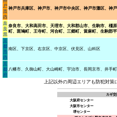
神
戸
神戸市兵庫区、神戸市、神戸市中央区、神戸市灘区、神戸
市
内
奈
奈良市、大和高田市、天理市、大和郡山市、生駒市、橿原
良
町、斑鳩町、王寺町、河合町、三郷町、當麻町、生駒郡平
県
京
都
南区、下京区、右京区、中京区、伏見区、山科区
市
内
京
都
八幡市、久御山町、大山崎町、宇治市、長岡京市、井手町
府
上記以外の周辺エリアも防犯対策
カギ交
大阪府センター
大阪市センター
堺センター