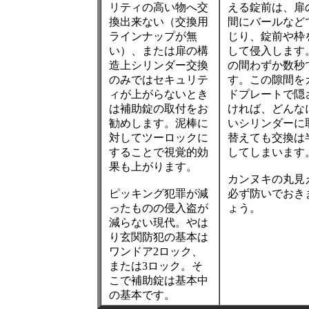
リティの高い物へ交
える錠前は、扉
換出来ない（交換用
間にバールなど
ラインナップが無
じり、錠前や枠
い）、または扉の構
して侵入します
造上シリンダー交換
の間わずか数秒
のみではセキュリテ
す。この隙間を
ィが上がらないとき
ドプレートで隠
は補助錠の取付をお
ければ、どんな
勧めします。泥棒に
いシリンダーに
対してツーロックに
替えても交換は
することで視覚的効
してしまいます
果も上がります。
カンヌキの丸見
ピッキング犯罪が減
必ず防いでおき
ったものの侵入盗が
ょう。
減らない現代。やは
り玄関防犯の基本は
ワンドア2ロック、
または3ロック。そ
こで補助錠は基本中
の基本です。